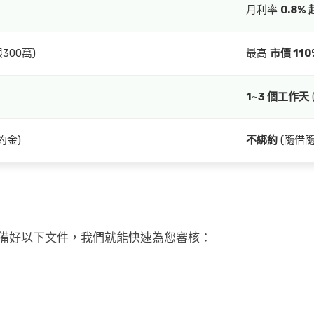
月利率
0.8% 
限300萬)
最高
市價 110
1~3 個工作天
約金)
不綁約
(隨借隨
備好以下文件，我們就能快速為您審核：