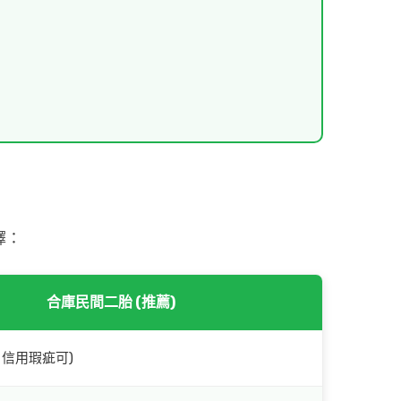
擇：
合庫民間二胎 (推薦)
、信用瑕疵可)