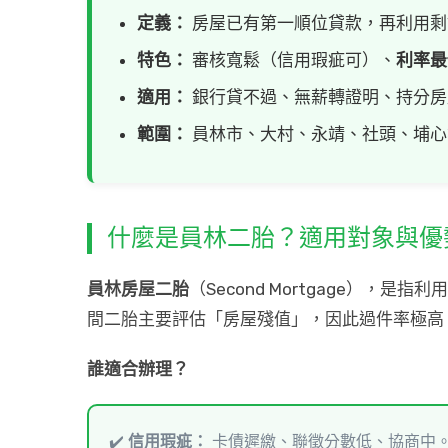
定義：
房屋已有第一順位貸款，再利用剩
特色：
審核寬鬆（信用瑕疵可）、
利率最低
適用：
銀行貸不過、無薪轉證明、持分房
範圍：
員林市、大村、永靖、社頭、埔心
什麼是員林二胎？適用對象與優
員林房屋二胎
（Second Mortgage）
間二胎主要評估「房屋殘值」，因此過件率極高
誰適合辦理？
✔️
信用瑕疵：
卡債遲繳、聯徵分數低、協商中