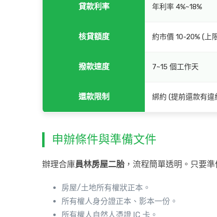
貸款利率
年利率 4%~18%
核貸額度
約市價 10-20% (上
撥款速度
7~15 個工作天
還款限制
綁約 (提前還款有違
申辦條件與準備文件
辦理合庫
員林房屋二胎
，流程簡單透明。只要準
房屋/土地所有權狀正本。
所有權人身分證正本、影本一份。
所有權人自然人憑證 IC 卡。