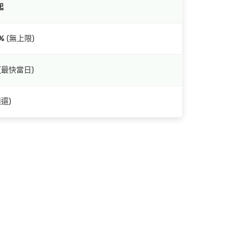
起
%
(無上限)
(最快當日)
還)