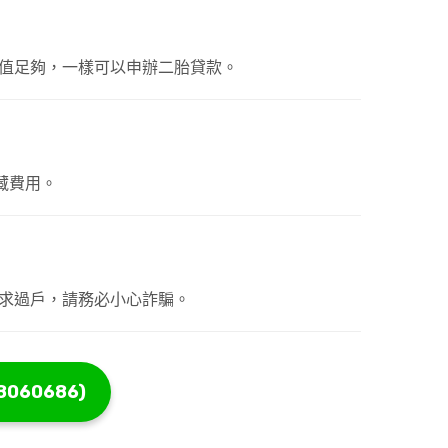
值足夠，一樣可以申辦二胎貸款。
藏費用。
求過戶，請務必小心詐騙。
8060686)