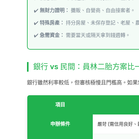
✔️
無財力證明：
攤販、自營商、自由接案者。
✔️
特殊房產：
持分房屋、未保存登記、老屋、
✔️
急需資金：
需要當天或隔天拿到錢週轉。
銀行 vs 民間：員林二胎方案比
銀行雖然利率較低，但審核極慢且門檻高。如果
項目
申辦條件
嚴苛 (需信用良好、