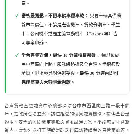
高。
✓
審核最寬鬆，不限車齡車種車款：
只要車輛具備賸
餘市場價值，不論是老舊機車、貸款分期車、學生
車、公司機車或是主流電動機車（Gogoro 等）皆
可專案申辦。
✓
全台專業對保，最快 30 分鐘核貸撥款：
總部位於
台中西區向上路，服務網絡遍及全台灣。手續極致
精簡，現場專員對保辦妥後，
最快 30 分鐘內即可
完成核貸與大額現金撥款
。
合庫貸款直營融資中心總部深耕
台中市西區向上路一段
十餘
年，是政府合法立案、誠信經營的優質融資機構，提供全台最
透明、安全的民間機車貸款與資金融通方案。不論您是社會新
鮮人、藍領外送打工族或是缺乏行庫薪轉證明的自營商頭家，