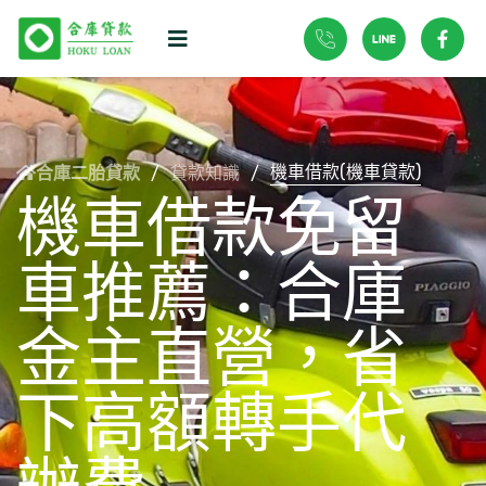
機車借款(機車貸款)
貸款知識
合庫二胎貸款
/
/
機車借款免留
車推薦：合庫
金主直營，省
下高額轉手代