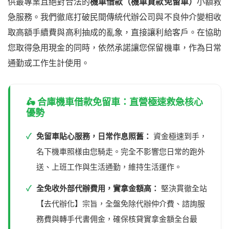
供最專業且絕對合法的
機車借款（機車貸款免留車）
小額救
急服務。我們徹底打破民間傳統代辦公司與不良仲介變相收
取高額手續費與高利抽成的亂象，直接讓利給客戶。在協助
您取得急用現金的同時，依然承諾讓您保留機車，作為日常
通勤或工作生計使用。
🛵 合庫機車借款免留車：直營極速救急核心
優勢
✓
免留車貼心服務，日常作息照舊：
資金極速到手，
名下機車照樣由您騎走。完全不影響您日常的跑外
送、上班工作與生活通勤，維持生活運作。
✓
全免收外部代辦費用，實拿金額高：
堅決貫徹全站
【去代辦化】宗旨，全盤免除代辦仲介費、諮詢服
務費與轉手代書佣金，確保核貸實拿金額全台最