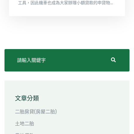
工具，因此機車也成為大家辦理小額貸款的申貸物
品。還在繳貸款中的機車，還可以再借嗎？答案是可
以的！前提是您的機車並未被設定。如果您的機車貸
款尚未繳交完畢，還是可以申辦機車借款服務的，前
提是您申辦的機車借款必需先清償尚未繳清的貸款，
也就是清償重新轉增貸的意思。
文章分類
二胎房貸(房屋二胎)
土地二胎