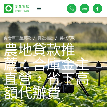
農地貸款
貸款知識
合庫二胎貸款
/
/
農地貸款推
薦：合庫金主
直營，省下高
額代辦費