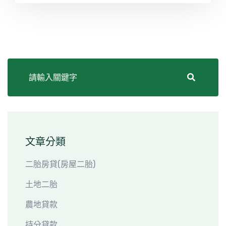
合庫貸款均有承做，如果你還在煩惱農地向銀行提出
貸款貸不成該怎麼辦？歡迎打電話來合庫貸款諮詢，
合庫貸款有專人免費為你一對一的諮詢，諮詢專
線:0928-060-686或者加LINE
ID:0928060686。
文章分類
二胎房貸(房屋二胎)
土地二胎
農地貸款
持分貸款