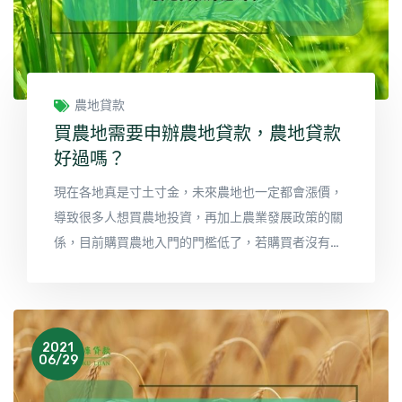
農地貸款
買農地需要申辦農地貸款，農地貸款
好過嗎？
現在各地真是寸土寸金，未來農地也一定都會漲價，
導致很多人想買農地投資，再加上農業發展政策的關
係，目前購買農地入門的門檻低了，若購買者沒有耕
種意願也是可外租給其他農民進行耕種，是不少地產
投資客覺得可行的投資增值方式。農地農用在變賣時
又可免徵房地合一稅，若幸運劃入都市計畫中，此項
投資後勢絕對看漲。安全性、確定性、未來性、增值
2021
06/29
性都是優於投資建地或者房產，最重要的是農地單價
較低、入門門檻低也成為不少投資客的投資標的。