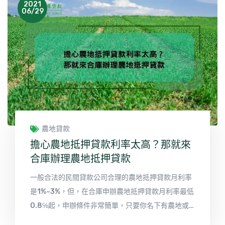
利息再還本金，全程不綁約也可隨借隨還，更不用擔
2021
06/29
心支付違約金，合庫農地貸款讓貸款人還款彈性無負
擔。
農地貸款
擔心農地抵押貸款利率太高？那就來
合庫辦理農地抵押貸款
一般合法的民間貸款公司合理的農地抵押貸款月利率
是1%~3%，但，在合庫申辦農地抵押貸款月利率最低
0.8℅起，申辦條件非常簡單，只要你名下有農地或
者持分農地，不限區域、不限坪數、更不限土地種類