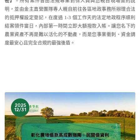
密】
。所有案件皆由法規專業對保人員與您親自現場簽約說
明，並由金主直營團隊專人親自前往各區地政事務所辦理合法
的抵押權設定登記，在度過 1-3 個工作天的法定地政程序順利
結案領件當日，內部第一時間立即大額撥款入帳。讓您名下的
農業資產不再是難以活化的不動產，而是您事業衝刺、資金調
度最安心且完全合規的最強後盾。
2025
12/31