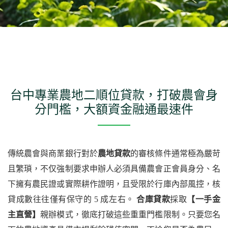
台中專業農地二順位貸款，打破農會身
分門檻，大額資金融通最速件
傳統農會與商業銀行對於
農地貸款
的審核條件通常極為嚴苛
且繁瑣，不仅強制要求申辦人必須具備農會正會員身分、名
下擁有農民證或實際耕作證明，且受限於行庫內部風控，核
貸成數往往僅有保守的 5 成左右。
合庫貸款
採取
【一手金
主直營】
親辦模式，徹底打破這些重重門檻限制。只要您名