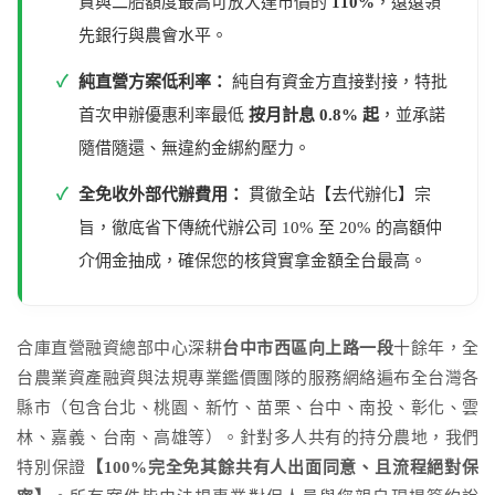
資與二胎額度最高可放大達市價的
110%
，遠遠領
先銀行與農會水平。
✓
純直營方案低利率：
純自有資金方直接對接，特批
首次申辦優惠利率最低
按月計息 0.8% 起
，並承諾
隨借隨還、無違約金綁約壓力。
✓
全免收外部代辦費用：
貫徹全站【去代辦化】宗
旨，徹底省下傳統代辦公司 10% 至 20% 的高額仲
介佣金抽成，確保您的核貸實拿金額全台最高。
合庫直營融資總部中心深耕
台中市西區向上路一段
十餘年，全
台農業資產融資與法規專業鑑價團隊的服務網絡遍布全台灣各
縣市（包含台北、桃園、新竹、苗栗、台中、南投、彰化、雲
林、嘉義、台南、高雄等）。針對多人共有的持分農地，我們
特別保證
【100%完全免其餘共有人出面同意、且流程絕對保