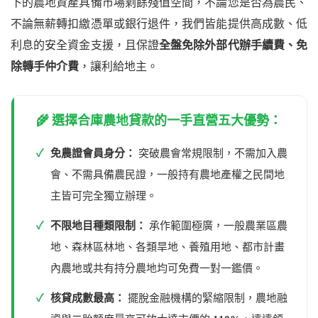
下的農地資產具備市場剩餘殘值空間，不論您是否為農民、
不論無薪轉扣繳憑單或銀行退件，我們皆能提供高成數、低
利息的安全資金支援，且保證
全盤免除外部代辦手續費、免
除轉手仲介費
，讓利給地主。
🌾 選擇合庫農地貸款的一手直營五大優勢：
✓
免農證會員身分：
突破農會常規限制，不需加入農
會、不需具備農民證，一般持有農地產權之民間地
主皆可完全獨立辦理。
✓
不限地目種類限制：
承作範圍極廣，一般農業區農
地、森林區林地、各類旱地、養殖用地、都市計畫
內農地或共有持分農地均可免費一對一鑑價。
✓
核貸成數最高：
擺脫金融機構的緊縮限制，農地融