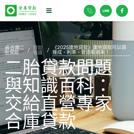
《2025建地貸款》建地貸款可以貸
貸款
合庫二
/
/
幾成、利率、管道看過來！
知識
胎貸款
二胎貸款問題
與知識百科：
交給直營專家
合庫貸款