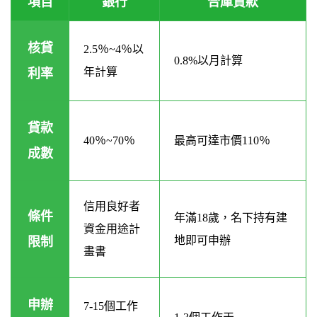
項目
銀行
合庫貸款
核貸
2.5％~4％以
0.8%以月計算
年計算
利率
貸款
40％~70％
最高可達市價110％
成數
信用良好者
條件
年滿18歲，名下持有建
資金用途計
地即可申辦
限制
畫書
申辦
7-15個工作