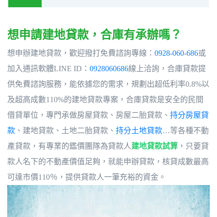
想申請建地貸款，合庫有承辦嗎？
想申辦建地貸款，歡迎撥打免費諮詢專線：
0928-060-686
或
加入通訊軟體LINE ID：
0928060686
線上洽詢，合庫貸款提
供免費諮詢服務，能依據您的需求，規劃出超低利率0.8%以
及超高成數110%的建地貸款專案，合庫貸款是安全的民間
借貸單位，專門承做房屋貸款、房屋二胎貸款、
持分房屋貸
款
、建地貸款、土地二胎貸款、
持分土地貸款
…等各種不動
產貸款，有專業的鑑價團隊為貸款人
建地貸款試算
，只要貸
款人名下的不動產價值足夠，就能申辦貸款，核貸成數最高
可達市價110％，提供貸款人一筆充裕的資金。