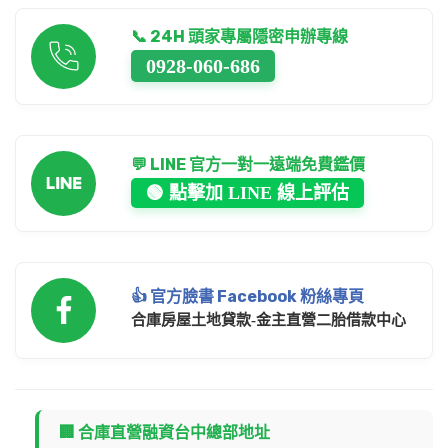
📞 24H 頭家專屬隱密申辦專線
0928-060-686
💬 LINE 官方一對一遠端免費鑑價
🟢 點擊加 LINE 線上評估
👍 官方臉書 Facebook 粉絲專頁
合庫房屋土地貸款-金主直營二胎借款中心
🏢 合庫直營融資台中總部地址