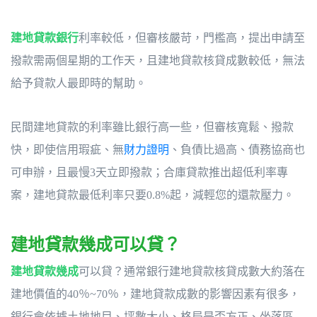
建地貸款
銀行
利率較低，但審核嚴苛，門檻高，提出申請至
撥款需兩個星期的工作天，且建地貸款核貸成數較低，無法
給予貸款人最即時的幫助。
民間建地貸款的利率雖比銀行高一些，但審核寬鬆、撥款
快，即使信用瑕疵、無
財力證明
、負債比過高、債務協商也
可申辦，且最慢3天立即撥款；合庫貸款推出超低利率專
案，建地貸款最低利率只要0.8%起，減輕您的還款壓力。
建地貸款幾成可以貸？
建地貸款
幾成
可以貸？通常銀行建地貸款核貸成數大約落在
建地價值的40％~70％，建地貸款成數的影響因素有很多，
銀行會依據土地地目、坪數大小、格局是否方正、坐落區