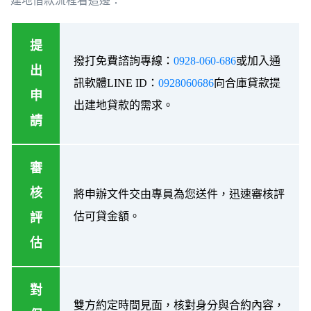
建地借款流程看這邊：
提
撥打免費諮詢專線：
0928-060-686
或加入通
出
訊軟體LINE ID：
0928060686
向合庫貸款提
申
出建地貸款的需求。
請
審
核
將申辦文件交由專員為您送件，迅速審核評
估可貸金額。
評
估
對
雙方約定時間見面，核對身分與合約內容，