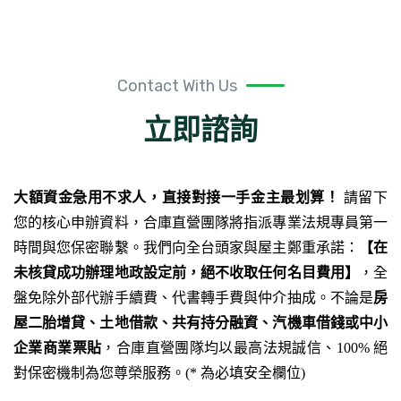
Contact With Us
立即諮詢
大額資金急用不求人，直接對接一手金主最划算！
請留下
您的核心申辦資料，合庫直營團隊將指派專業法規專員第一
時間與您保密聯繫。我們向全台頭家與屋主鄭重承諾：
【在
未核貸成功辦理地政設定前，絕不收取任何名目費用】
，全
盤免除外部代辦手續費、代書轉手費與仲介抽成。不論是
房
屋二胎增貸、土地借款、共有持分融資、汽機車借錢或中小
企業商業票貼
，合庫直營團隊均以最高法規誠信、100% 絕
對保密機制為您尊榮服務。(* 為必填安全欄位)