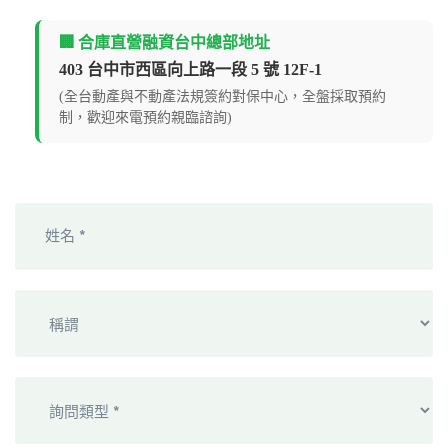
🏢 合庫直營融資台中總部地址
403 台中市西區向上路一段 5 號 12F-1
(全台動產與不動產法規簽約對保中心，全盤採取預約
制，歡迎來電預約親臨諮詢)