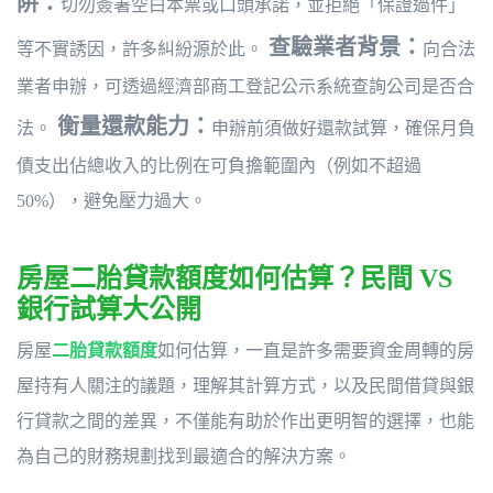
阱：
切勿簽署空白本票或口頭承諾，並拒絕「保證過件」
查驗業者背景：
等不實誘因，許多糾紛源於此。
向合法
業者申辦，可透過經濟部商工登記公示系統查詢公司是否合
衡量還款能力：
法。
申辦前須做好還款試算，確保月負
債支出佔總收入的比例在可負擔範圍內（例如不超過
50%），避免壓力過大。
房屋二胎貸款額度如何估算？民間 VS
銀行試算大公開
房屋
二胎貸款額度
如何估算，一直是許多需要資金周轉的房
屋持有人關注的議題，理解其計算方式，以及民間借貸與銀
行貸款之間的差異，不僅能有助於作出更明智的選擇，也能
為自己的財務規劃找到最適合的解決方案。