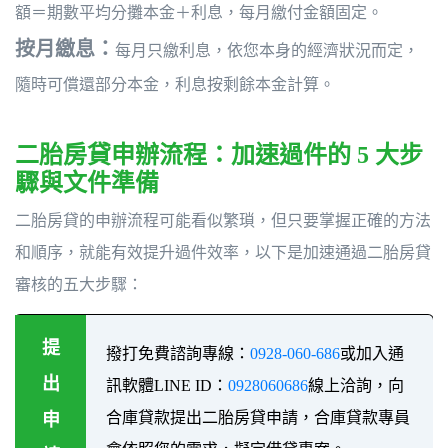
額＝期數平均分攤本金＋利息，每月繳付金額固定。
按月繳息：
每月只繳利息，依您本身的經濟狀況而定，
隨時可償還部分本金，利息按剩餘本金計算。
二胎房貸申辦流程：加速過件的 5 大步
驟與文件準備
二胎房貸的申辦流程可能看似繁瑣，但只要掌握正確的方法
和順序，就能有效提升過件效率，以下是加速通過二胎房貸
審核的五大步驟：
提
撥打免費諮詢專線：
0928-060-686
或加入通
出
訊軟體LINE ID：
0928060686
線上洽詢，向
合庫貸款提出二胎房貸申請，合庫貸款專員
申