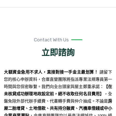
Contact With Us
立即諮詢
大額資金急用不求人，直接對接一手金主最划算！
請留下
您的核心申辦資料，合庫直營團隊將指派專業法規專員第一
時間與您保密聯繫。我們向全台頭家與屋主鄭重承諾：
【在
未核貸成功辦理地政設定前，絕不收取任何名目費用】
，全
盤免除外部代辦手續費、代書轉手費與仲介抽成。不論是
房
屋二胎增貸、土地借款、共有持分融資、汽機車借錢或中小
企業商業票貼
，合庫直營團隊均以最高法規誠信、100% 絕