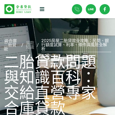
2025房屋二胎貸款全攻略：民間、銀
合庫
貸款
行額度試算、利率、條件與風險全解
二胎貸
/
/
知識
析
款
二胎貸款問題
與知識百科：
交給直營專家
合庫貸款