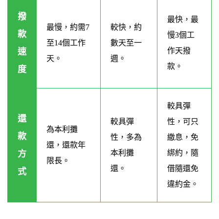
撥
最快，最
最慢，約需7
較快，約
款
慢3個工
至14個工作
數天至一
作天撥
速
天。
週。
款。
度
較具彈
還
較具彈
性，可只
為本利攤
款
性，多為
繳息，免
還，還款年
本利攤
綁約，隨
方
限長。
還。
借隨還免
式
違約金。