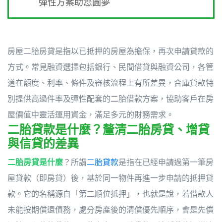
彈性方案助您圓夢
房屋二胎房貸是指以已抵押的房屋為擔保，再次申請貸款的
方式。常見融資選擇包括銀行、民間借貸與融資公司，各管
道在額度、利率、條件及審核流程上有所差異，合庫貸款特
別提供高過件率及彈性配套的二胎借款方案，協助客戶在房
屋價值中靈活運用資金，滿足多元的財務需求。
二胎貸款是什麼？釐清二胎房貸、增貸
與信貸的差異
二胎房貸是什麼
？所謂
二胎貸款
是指在已經申請過第一筆房
屋貸款（即房貸）後，基於同一物件再進一步申請的抵押貸
款。它的名稱源自「第二順位抵押」，也就是說，若借款人
未能按期償還債務，處分房產後的清償優先順序，會是先償