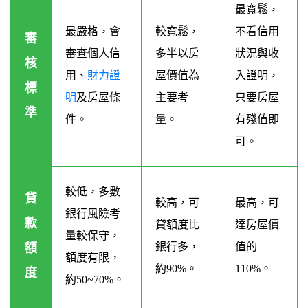
最寬鬆，
最嚴格，會
較寬鬆，
不看信用
審
審查個人信
多半以房
狀況與收
核
用、
財力證
屋價值為
入證明，
標
明
及房屋條
主要考
只要房屋
準
件。
量。
有殘值即
可。
較低，多數
貸
較高，可
最高，可
銀行風險考
款
貸額度比
達房屋價
量較保守，
銀行多，
值的
額
額度有限，
約90%。
110%。
度
約50~70%。