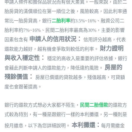
申請人條件和擔保品狀況而有很大差異。一般來說，由於二
胎房貸的清償順位在第一順位之後，風險較高，因此利率通
常比一胎房貸高，銀行
二胎利率
約3.5%~16%、融資公司二
胎利率約7%~16%、民間二胎利率最高為30%，主要的影響
申請人的信用狀況：
因素包含有
信用評分越高，代表
財力證明
還款能力越好，越有機會爭取到較低的利率。
與收入穩定性：
穩定的高收入是重要的評估依據，銀行
房屋的
會藉此判斷申請人的還款能力，降低違約風險。
殘餘價值：
房屋已償還的貸款越多，殘值越高，可貸額
度也會跟著提高。
銀行的還款方式想必大家都不陌生，
民間二胎借款
的還款方
式較為特別，有一種是跟銀行一樣的本利攤還，另一種則是
本利攤還：
按月繳息，以下為您詳細說明。
每月需繳金