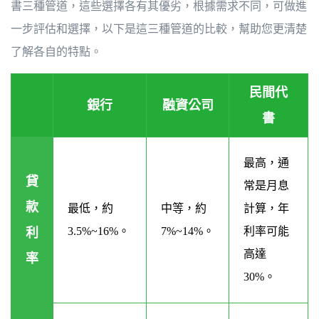
書三種管道，這些選擇各有其優劣，根據需求不同，可做進
一步評估和選擇，以下是這三種管道的比較，幫助您更清楚
了解各自的特點。
民間代
銀行
融資公司
書
最高，通
貸
常是月息
款
最低，約
中等，約
計算，年
3.5%~16%。
7%~14%。
利率可能
利
高達
率
30%。