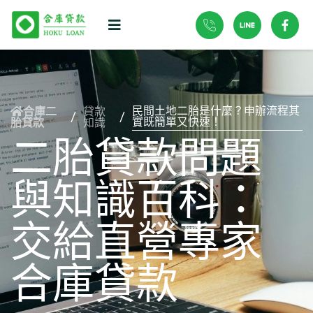
民間土地二胎是什麼？申辦流程其
貸款
合庫二
/
/
實既簡單又快速！
知識
胎貸款
二胎貸款問題
與知識百科：
交給直營專家
合庫貸款