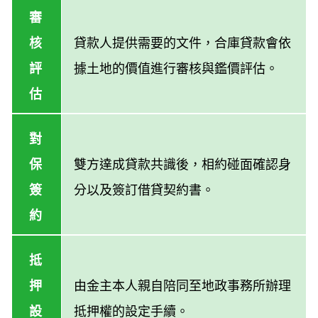
審
核
貸款人提供需要的文件，合庫貸款會依
評
據土地的價值進行審核與鑑價評估。
估
對
保
雙方達成貸款共識後，相約碰面確認身
簽
分以及簽訂借貸契約書。
約
抵
押
由金主本人親自陪同至地政事務所辦理
設
抵押權的設定手續。