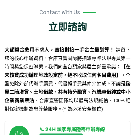
Contact With Us
立即諮詢
大額資金急用不求人，直接對接一手金主最划算！
請留下
您的核心申辦資料，合庫直營團隊將指派專業法規專員第一
時間與您保密聯繫。我們向全台頭家與屋主鄭重承諾：
【在
未核貸成功辦理地政設定前，絕不收取任何名目費用】
，全
盤免除外部代辦手續費、代書轉手費與仲介抽成。不論是
房
屋二胎增貸、土地借款、共有持分融資、汽機車借錢或中小
企業商業票貼
，合庫直營團隊均以最高法規誠信、100% 絕
對保密機制為您尊榮服務。(* 為必填安全欄位)
📞 24H 頭家專屬隱密申辦專線