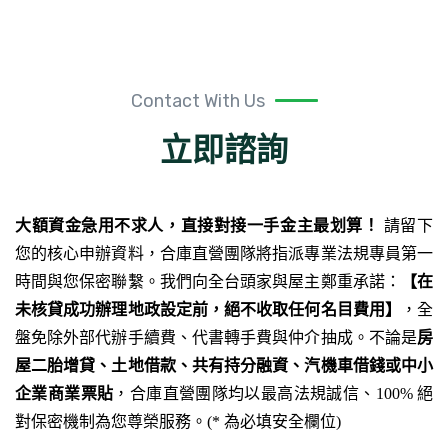
Contact With Us
立即諮詢
大額資金急用不求人，直接對接一手金主最划算！
請留下
您的核心申辦資料，合庫直營團隊將指派專業法規專員第一
時間與您保密聯繫。我們向全台頭家與屋主鄭重承諾：
【在
未核貸成功辦理地政設定前，絕不收取任何名目費用】
，全
盤免除外部代辦手續費、代書轉手費與仲介抽成。不論是
房
屋二胎增貸、土地借款、共有持分融資、汽機車借錢或中小
企業商業票貼
，合庫直營團隊均以最高法規誠信、100% 絕
對保密機制為您尊榮服務。(* 為必填安全欄位)