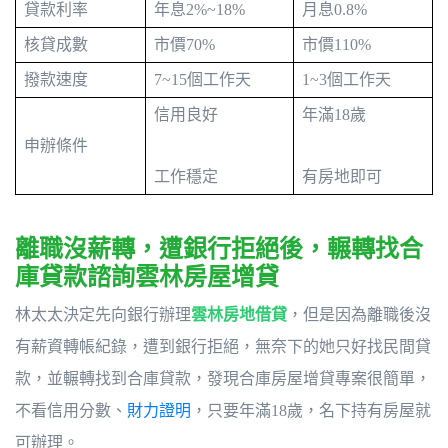
貸款利率
年息2%~18%
月息0.8%
核貸成數
市價70%
市價110%
撥款速度
7~15
個工作天
1~3
個工作天
信用良好
年滿18歲
申辦條件
工作穩定
有房地即可
離職沒薪轉，遭銀行拒絕後，輾轉找合
庫貸款諮詢雲林房屋增貸
林太太決定先向銀行辦理
雲林房地借貸
，但是因為離職後沒
有薪資轉帳紀錄，遭到銀行拒絕，無奈下的她只好找民間貸
款，並輾轉找到合庫貸款，發現合庫房屋增貸專案很簡單，
不看信用分數、
財力證明
，只要年滿18歲，名下持有房屋就
可辦理。