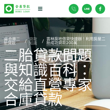
雲林房地借貸快速辦！利用房屋二
貸款
合庫二
/
/
胎成功貸款200萬
知識
胎貸款
二胎貸款問題
與知識百科：
交給直營專家
合庫貸款